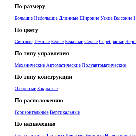
По размеру
Большие
Небольшие
Длинные
Широкие
Узкие
Высокие
По цвету
Светлые
Темные
Белые
Бежевые
Серые
Серебряные
Черн
По типу управления
Механические
Автоматические
Полуавтоматические
По типу конструкции
Открытые
Закрытые
По расположению
Горизонтальные
Вертикальные
По назначению
Для квартиры
Для дома
Для дачи
Уличные
На веранду
Дл