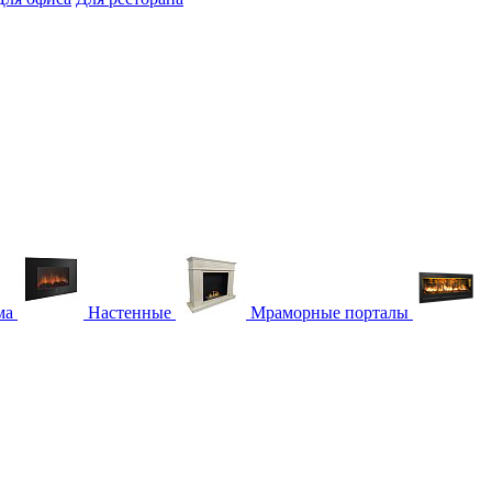
ма
Настенные
Мраморные порталы