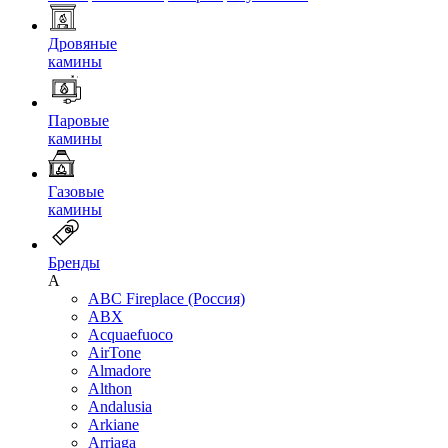
Дровяные
камины
Паровые
камины
Газовые
камины
Бренды
A
ABC Fireplace (Россия)
ABX
Acquaefuoco
AirTone
Almadore
Althon
Andalusia
Arkiane
Arriaga