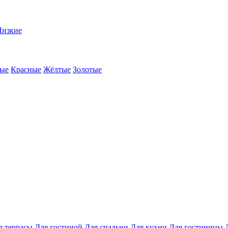
Низкие
ые
Красные
Жёлтые
Золотые
я террасы
Для гостиной
Для спальни
Для кухни
Для гостиницы