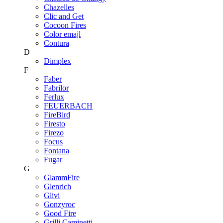
Chazelles
Clic and Get
Cocoon Fires
Color emajl
Contura
D
Dimplex
F
Faber
Fabrilor
Ferlux
FEUERBACH
FireBird
Firesto
Firezo
Focus
Fontana
Fugar
G
GlammFire
Glenrich
Glivi
Gonzyroc
Good Fire
Grilli Caminetti