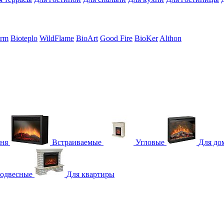
erm
Bioteplo
WildFlame
BioArt
Good Fire
BioKer
Althon
гня
Встраиваемые
Угловые
Для до
одвесные
Для квартиры