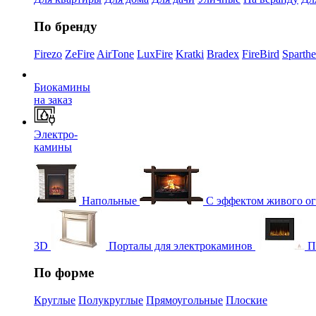
По бренду
Firezo
ZeFire
AirTone
LuxFire
Kratki
Bradex
FireBird
Sparth
Биокамины
на заказ
Электро-
камины
Напольные
С эффектом живого о
3D
Порталы для электрокаминов
П
По форме
Круглые
Полукруглые
Прямоугольные
Плоские