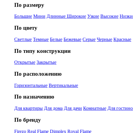
По размеру
Большие
Мини
Длинные
Широкие
Узкие
Высокие
Низки
По цвету
Светлые
Темные
Белые
Бежевые
Серые
Черные
Красные
По типу конструкции
Открытые
Закрытые
По расположению
Горизонтальные
Вертикальные
По назначению
Для квартиры
Для дома
Для дачи
Комнатные
Для гостин
По бренду
Firezo
Real Flame
Dimplex
Royal Flame