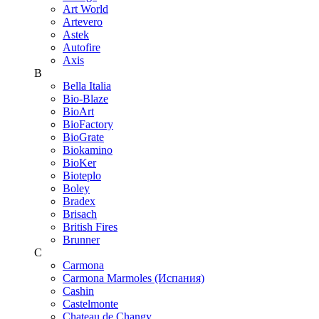
Art World
Artevero
Astek
Autofire
Axis
B
Bella Italia
Bio-Blaze
BioArt
BioFactory
BioGrate
Biokamino
BioKer
Bioteplo
Boley
Bradex
Brisach
British Fires
Brunner
C
Carmona
Carmona Marmoles (Испания)
Cashin
Castelmonte
Chateau de Changy